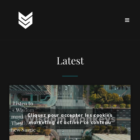
Latest
Listen to
« Wisdom
Cliquez pour accepter les cookies
monkeys »
The5thSgt.
marketing et activer ce contenu
new Single