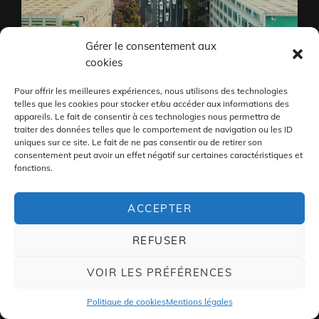
Gérer le consentement aux
cookies
Pour offrir les meilleures expériences, nous utilisons des technologies
telles que les cookies pour stocker et/ou accéder aux informations des
appareils. Le fait de consentir à ces technologies nous permettra de
traiter des données telles que le comportement de navigation ou les ID
uniques sur ce site. Le fait de ne pas consentir ou de retirer son
consentement peut avoir un effet négatif sur certaines caractéristiques et
fonctions.
COPYRIGHT © 2026
THE5THSGT.
|
MENTIONS LÉGALES
|
ACCEPTER
ROCK BAND BY
CATCH THEMES
REFUSER
VOIR LES PRÉFÉRENCES
Politique de cookies
Mentions légales