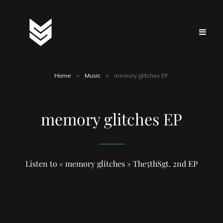
Home
>
Music
>
memory glitches EP
memory glitches EP
Listen to « memory glitches » The5thSgt. 2nd EP